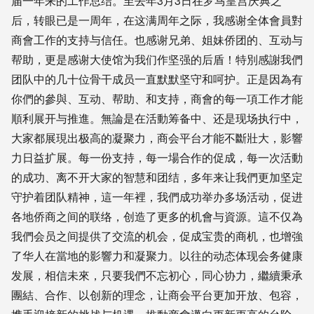
届一年来的工作总结。至去年3月3日在罗马皇宫庆典之
后，转眼已是一周年，在这满周年之际，我感谢全体會員對
商會工作的支持与信任。也感谢兄弟、姐妹侨团的、互动与
帮助，更是感谢大使馆为我们作坚强的后盾！特別感謝我們
团队中的几十位骨干成员一直默默坚守和呵护。正是因為有
你們的參與、互动、帮助、和支持，商會的每一項工作才能
順利展开与推進。無論是在活動筹备中、还是现场执行中，
大家都展現出极高的凝聚力，商会平台才能不斷壯大，影響
力日益扩展。每一份支持，每一場合作的促成，每一次活動
的成功、离不开大家的智慧和团结，多年来让我們更加坚定
守护着团队精神，這一年裡，我們成功举办多场活动，促进
各地侨商之间的联络，创造了更多的机會与資源。這不仅為
我們会员之间提供了交流的机会，促成宝贵的商机，也增強
了华人在當地的影響力和凝聚力。以往的动态体现会务健康
发展，相信未來，只要我們不忘初心，同心协力，繼續秉承
團結、合作、以创新的理念，让商会平台更加开放、包容，