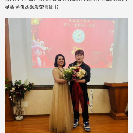
显鑫 蒋俊杰颁发荣誉证书