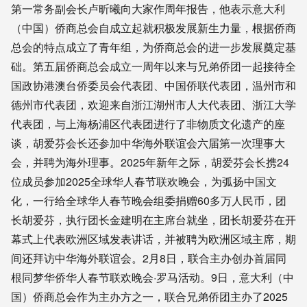
第一常务副会长卢昕曦向大家作周年报告，他表示意大利
（中国）侨商总会自成立起就积极发展新生力量，根据侨商
总会的特点成立了青年组，为侨商总会的进一步发展奠定基
础。第五届侨商总会成立一周年以来与兄弟侨团一起接待全
国政协港澳台侨委员会代表团、中国侨联代表团，温州市和
德州市代表团，欢迎来自浙江湖州市人大代表团、浙江大学
代表团，与上海杨浦区代表团进行了非物质文化遗产的座
谈，胡爱芬会长还参加中华海外联谊会六届第一次理事大
会，并聘为海外理事。2025年新年之际，胡爱芬会长携24
位成员参加2025全球华人春节联欢晚会，为弧扬中国文
化，一行给全球华人春节晚会组委捐赠60多万人民币，团
长胡爱芬，执行团长金建明在主席台就坐，团长胡爱芬在开
幕式上代表欧洲区域发表讲话，并被聘为欧洲区域主席，期
间还拜访中华海外联谊会。2月8日，联合主办创办首届同
根同梦华侨华人春节联欢晚会·罗马活动。9日，意大利（中
国）侨商总会作为主办方之一，联合兄弟侨团主办了2025