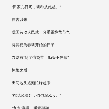
“田家几日闲，耕种从此起。”
自古以来
我国劳动人民就十分重视惊蛰节气
将其视为春耕开始的日子
农谚有“到了惊蛰节，锄头不停歇”
惊蛰之后
田间地头逐渐忙碌起来
“桃花浅深处，似匀深浅妆。”
“九九”寒尽，暖意融融