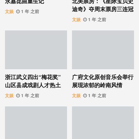
永嘉昆曲重生记
北美票房：《星际宝贝史
迪奇》夺周末票房三连冠
文娱
1 年 之前
文娱
1 年 之前
浙江武义四出“梅花奖”
广府文化原创音乐会举行
山区县成戏剧人才热土
展现浓郁的岭南风情
文娱
1 年 之前
文娱
1 年 之前