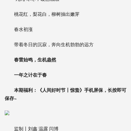
桃花红，梨花白，柳树抽出嫩芽
春水初涨
带着冬日的沉寂，奔向生机勃勃的远方
春雷始鸣，生机盎然
一年之计在于春
本期福利：《人间好时节丨惊蛰》手机屏保，长按即可
保存~
监制丨刘鑫 温露 闫博