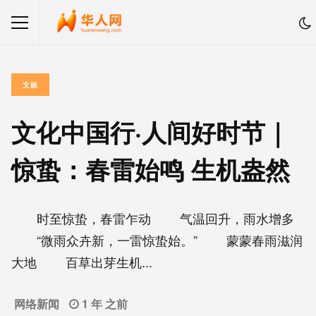
文娱
文化中国行·人间好时节｜
惊蛰：春雷始鸣 生机盎然
时至惊蛰，春雷乍动 气温回升，雨水增多
“微雨众卉新，一雷惊蛰始。” 蒙蒙春雨滋润
大地 百草出芽生机...
网络新闻
1 年 之前