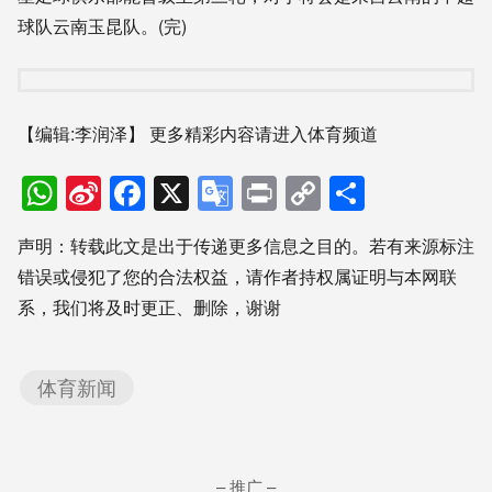
球队云南玉昆队。(完)
【编辑:李润泽】
更多精彩内容请进入体育频道
WhatsApp
Sina
Facebook
X
Google
Print
Copy
分
Weibo
Translate
Link
享
声明：转载此文是出于传递更多信息之目的。若有来源标注
错误或侵犯了您的合法权益，请作者持权属证明与本网联
系，我们将及时更正、删除，谢谢
体育新闻
– 推广 –