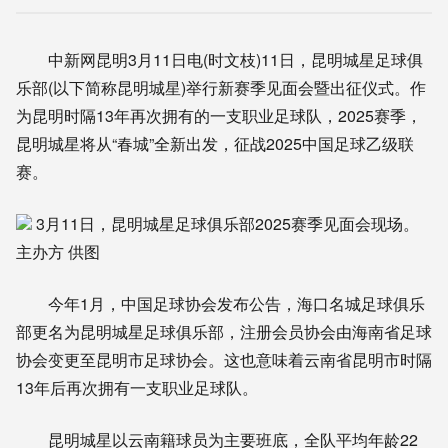
中新网昆明3月11日电(时文枝)11日，昆明城星足球俱
乐部(以下简称昆明城星)举行新赛季见面会暨出征仪式。作
为昆明时隔13年再次拥有的一支职业足球队，2025赛季，
昆明城星将从“春城”全新出发，征战2025中国足球乙级联
赛。
3月11日，昆明城星足球俱乐部2025赛季见面会现场。
主办方 供图
今年1月，中国足球协会发布公告，海口名城足球俱乐
部更名为昆明城星足球俱乐部，注册会员协会由海南省足球
协会变更至昆明市足球协会。这也意味着云南省昆明市时隔
13年后再次拥有一支职业足球队。
昆明城星以云南籍球员为主要班底，全队平均年龄22