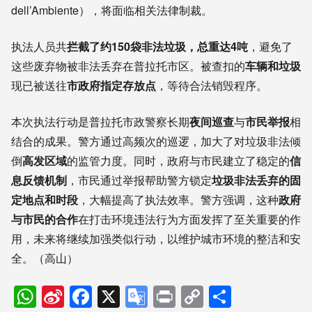
dell’Ambiente），将面临相关法律制裁。
执法人员共
拦截了约150袋非法垃圾，总重达4吨
，避免了
这些废弃物被非法丢弃在普拉托市区。被查扣的
车辆和垃圾
现已被送往
市政府指定存放点
，等待合法销毁程序。
本次执法行动是普拉托市政警察长期
夜间巡查
与
市民举报
相
结合的成果。警方通过高频次的巡逻，加大了对垃圾非法倾
倒
高发区域
的监管力度。同时，政府与市民建立了稳定的
信
息反馈机制
，市民通过举报帮助警方锁定
垃圾非法丢弃的固
定地点和时段
，大幅提高了执法效率。警方强调，这种
政府
与市民的合作
在打击环境违法行为方面发挥了至关重要的作
用，未来将继续加强类似行动，以维护城市环境的整洁和安
全。（高山）
WhatsApp
Sina
Facebook
X
Google
Print
Copy
分