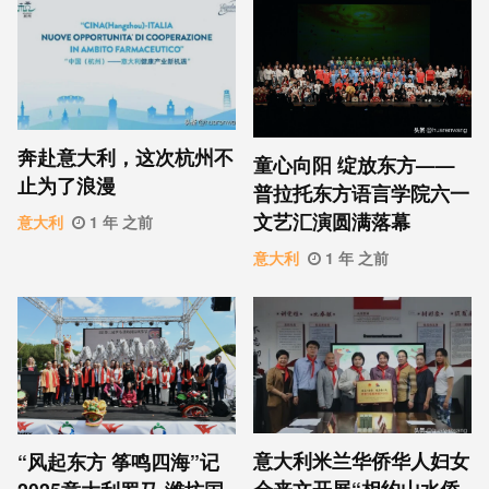
奔赴意大利，这次杭州不
童心向阳 绽放东方——
止为了浪漫
普拉托东方语言学院六一
文艺汇演圆满落幕
意大利
1 年 之前
意大利
1 年 之前
意大利米兰华侨华人妇女
“风起东方 筝鸣四海”记
会来文开展“相约山水侨