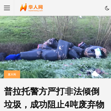
意大利
普拉托警方严打非法倾倒
垃圾，成功阻止4吨废弃物