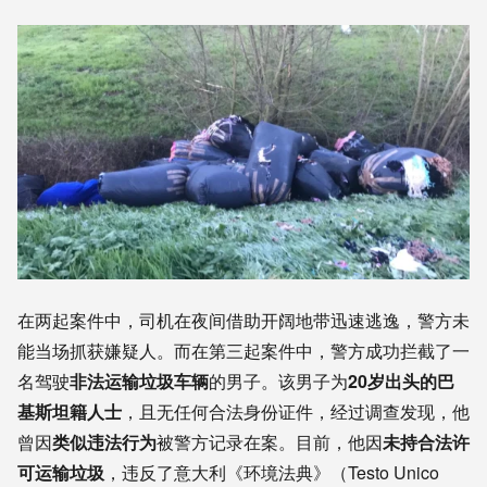
在两起案件中，司机在夜间借助开阔地带迅速逃逸，警方未
能当场抓获嫌疑人。而在第三起案件中，警方成功拦截了一
名驾驶
非法运输垃圾车辆
的男子。该男子为
20岁出头的巴
基斯坦籍人士
，且无任何合法身份证件，经过调查发现，他
曾因
类似违法行为
被警方记录在案。目前，他因
未持合法许
可运输垃圾
，违反了意大利《环境法典》（Testo Unico