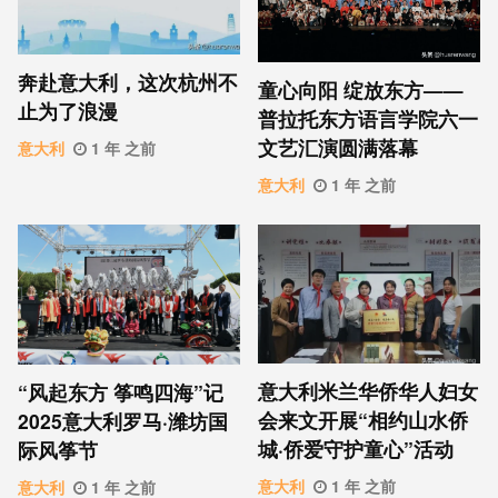
奔赴意大利，这次杭州不
童心向阳 绽放东方——
止为了浪漫
普拉托东方语言学院六一
文艺汇演圆满落幕
意大利
1 年 之前
意大利
1 年 之前
意大利米兰华侨华人妇女
“风起东方 筝鸣四海”记
会来文开展“相约山水侨
2025意大利罗马·潍坊国
城·侨爱守护童心”活动
际风筝节
意大利
1 年 之前
意大利
1 年 之前