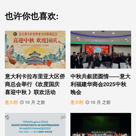
也许你也喜欢:
意⼤利卡拉布⾥亚大区侨
中秋共叙团圆情——意大
商总会举行《欢度国庆
利福建华商会2025中秋
喜迎中秋 》联欢活动
晚会
意大利
10 月 之前
意大利
10 月 之前