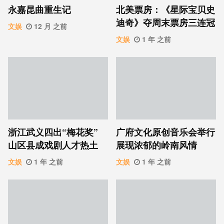
永嘉昆曲重生记
北美票房：《星际宝贝史
迪奇》夺周末票房三连冠
文娱
12 月 之前
文娱
1 年 之前
浙江武义四出“梅花奖”
广府文化原创音乐会举行
山区县成戏剧人才热土
展现浓郁的岭南风情
文娱
1 年 之前
文娱
1 年 之前