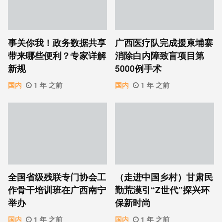
事关你我！政务数据共享
广西医疗队完成援柬埔寨
带来哪些便利？专家详解
消除白内障致盲项目第
新规
5000例手术
国内
1 年 之前
国内
1 年 之前
全国省级残联专门协会工
（走进中国乡村）甘肃民
作骨干培训班在广西南宁
勤荒漠引“Z世代”探兴环
举办
保新时尚
国内
1 年 之前
国内
1 年 之前