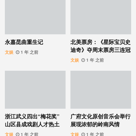
永嘉昆曲重生记
北美票房：《星际宝贝史
迪奇》夺周末票房三连冠
文娱
1 年 之前
文娱
1 年 之前
浙江武义四出“梅花奖”
广府文化原创音乐会举行
山区县成戏剧人才热土
展现浓郁的岭南风情
文娱
1 年 之前
文娱
1 年 之前