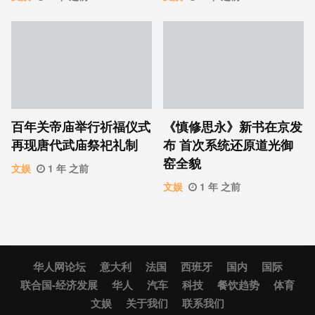
百年关帝庙举行祈福仪式
《慎修思永》新书在京发
再现唐代武庙祭祀礼制
布 首次系统还原道光御
窑全貌
文娱
1 年 之前
文娱
1 年 之前
华人网论坛
意大利
法国
西班牙
国内
国际
联合国-经济发展
华人
汽车
科技
餐饮趋势
体育
文娱
关于我们
联系我们