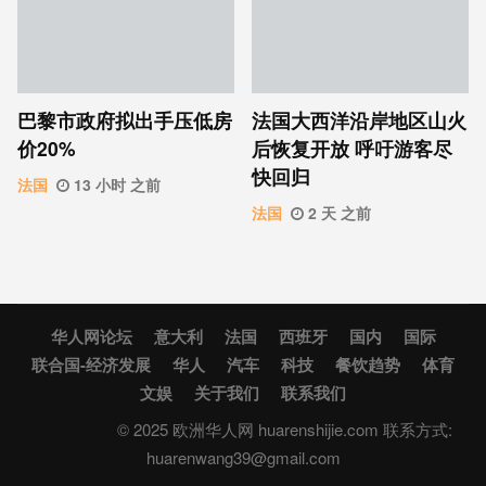
巴黎市政府拟出手压低房
法国大西洋沿岸地区山火
价20%
后恢复开放 呼吁游客尽
快回归
法国
13 小时 之前
法国
2 天 之前
华人网论坛
意大利
法国
西班牙
国内
国际
联合国-经济发展
华人
汽车
科技
餐饮趋势
体育
文娱
关于我们
联系我们
© 2025 欧洲华人网 huarenshijie.com 联系方式:
huarenwang39@gmail.com