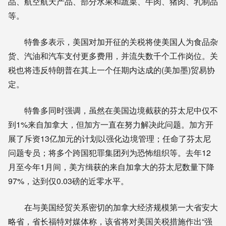
品、航空航天产品、部分水果和蔬菜、牛肉、猪肉、乳制品
等。
特鲁多表示，美国对加开征的关税将使美国人为食品杂
货、汽油和汽车支付更多费用，并流失数千个工作岗位。关
税也将违反特朗普在其上一个任期内达成的(美加墨)贸易协
定。
特鲁多同时强调，虽然在美国边境截获的芬太尼中仅不
到1%来自加拿大，但加方一直在努力解决此问题。加方开
展了斥资13亿加元的计划以强化边境管理；任命了芬太尼
问题专员；将多个跨国犯罪集团列为恐怖组织等。去年12
月至今年1月间，美方缉获的来自加拿大的芬太尼数量下降
97%，达到仅0.03磅的近零水平。
在与美国经贸关系密切的加拿大经济规模第一大省安大
略省，省长福特对媒体称，该省将对美国关税措施作出“强