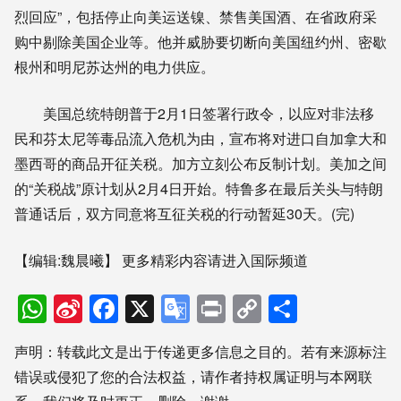
烈回应”，包括停止向美运送镍、禁售美国酒、在省政府采
购中剔除美国企业等。他并威胁要切断向美国纽约州、密歇
根州和明尼苏达州的电力供应。
美国总统特朗普于2月1日签署行政令，以应对非法移
民和芬太尼等毒品流入危机为由，宣布将对进口自加拿大和
墨西哥的商品开征关税。加方立刻公布反制计划。美加之间
的“关税战”原计划从2月4日开始。特鲁多在最后关头与特朗
普通话后，双方同意将互征关税的行动暂延30天。(完)
【编辑:魏晨曦】
更多精彩内容请进入国际频道
WhatsApp
Sina
Facebook
X
Google
Print
Copy
分
Weibo
Translate
Link
享
声明：转载此文是出于传递更多信息之目的。若有来源标注
错误或侵犯了您的合法权益，请作者持权属证明与本网联