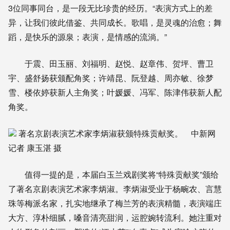
3位同事同台，是一段无比珍贵的经历。“表演方式上的差
异，让我们彼此借鉴、共同成长。歌唱，是灵魂的治愈；舞
蹈，是快乐的源泉；表演，是情感的流淌。”
于震、田玉丽、刘福明、赵悦、赵章伟、贺坪、曹卫
宇、盛舒扬获颁配角奖；许靖昆、阮登越、周亦敏、徐梦
雪、楼依婷获新人主角奖；叶媛媛、冯军、陈津伟获新人配
角奖。
著名京剧表演艺术家李炳淑获颁特殊贡献奖。 中新网
记者 康玉湛 摄
值得一提的是，本届白玉兰戏剧奖将“特殊贡献奖”颁给
了著名京剧表演艺术家李炳淑。李炳淑受业于杨畹农、言慧
珠等梅派名家，扎实地继承了梅兰芳的表演精髓，表演端庄
大方、淳朴细腻，嗓音清亮甜润，运腔婉转流利。她注重对