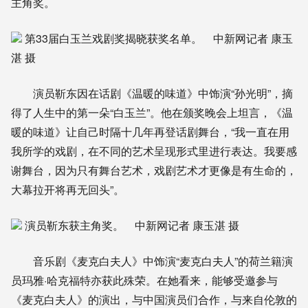
主角奖。
第33届白玉兰戏剧奖揭晓获奖名单。 中新网记者 康玉
湛 摄
演员靳东因在话剧《温暖的味道》中饰演“孙光明”，摘
得了人生中的第一朵“白玉兰”。他在颁奖晚会上坦言，《温
暖的味道》让自己时隔十几年再登话剧舞台，“我一直在用
我所学的戏剧，在不同的艺术呈现形式里进行表达。我要感
谢舞台，因为只有舞台艺术，戏剧艺术才更像是有生命的，
大幕拉开将再无回头”。
演员靳东获主角奖。 中新网记者 康玉湛 摄
音乐剧《麦克白夫人》中饰演“麦克白夫人”的荷兰籍演
员玛雅·哈克福特亦获此殊荣。在她看来，能够受邀参与
《麦克白夫人》的演出，与中国演员们合作，与来自伦敦的