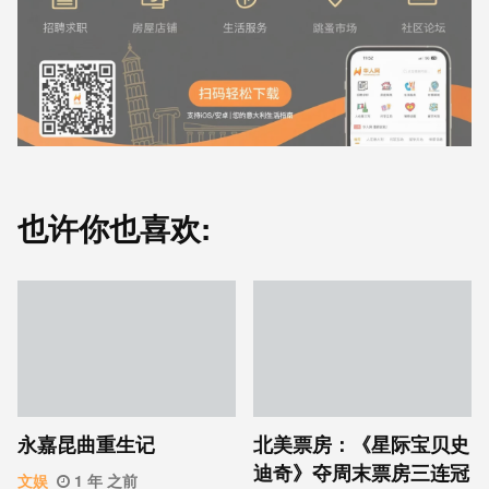
也许你也喜欢:
永嘉昆曲重生记
北美票房：《星际宝贝史
迪奇》夺周末票房三连冠
文娱
1 年 之前