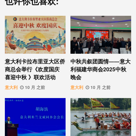
也许你也喜欢:
意⼤利卡拉布⾥亚大区侨
中秋共叙团圆情——意大
商总会举行《欢度国庆
利福建华商会2025中秋
喜迎中秋 》联欢活动
晚会
意大利
10 月 之前
意大利
10 月 之前