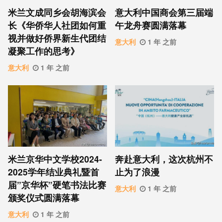
米兰文成同乡会胡海滨会
意大利中国商会第三届端
长《华侨华人社团如何重
午龙舟赛圆满落幕
视并做好侨界新生代团结
意大利
1 年 之前
凝聚工作的思考》
意大利
1 年 之前
米兰京华中文学校2024-
奔赴意大利，这次杭州不
2025学年结业典礼暨首
止为了浪漫
届”京华杯”硬笔书法比赛
意大利
1 年 之前
颁奖仪式圆满落幕
意大利
1 年 之前