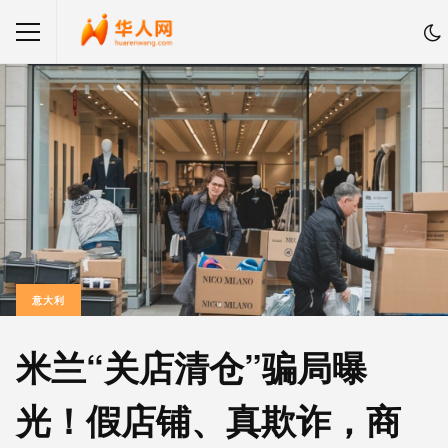
意大利
米兰“关店清仓”骗局曝
光！假店铺、真欺诈，商