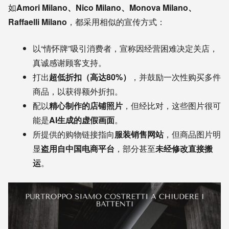
如
Amori Milano、Nico Milano、Monova Milano、
Raffaelli Milano
，都采用相似的宣传方式：
以“情怀牌”吸引消费者，宣称因经营困难决定关店，
真诚感谢顾客支持。
打出
超低折扣（高达80%）
，并鼓励一次性购买多件
商品，以获得额外折扣。
配以
精心制作的店铺照片
，但经比对，这些图片很可
能是
AI生成的虚假画面
。
所提供的购物链接指向
服装销售网站
，但商品图片明
显
盗用自中国电商平台
，部分甚至
未经修改直接搬
运
。