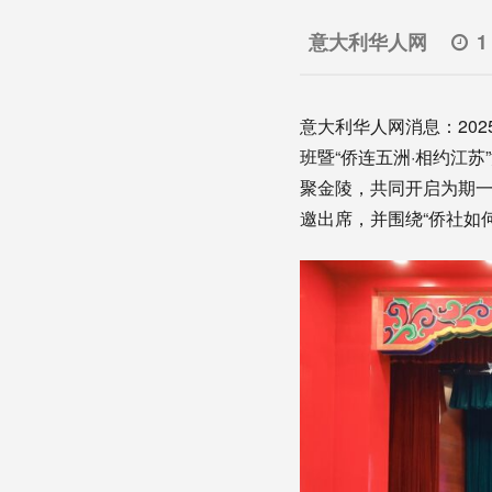
意大利华人网
1
意大利华人网消息：20
班暨“侨连五洲·相约江
聚金陵，共同开启为期
邀出席，并围绕“侨社如