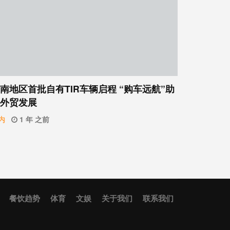
南地区首批自有TIR车辆启程 “购车远航”助
外贸发展
内
1 年 之前
餐饮趋势
体育
文娱
关于我们
联系我们