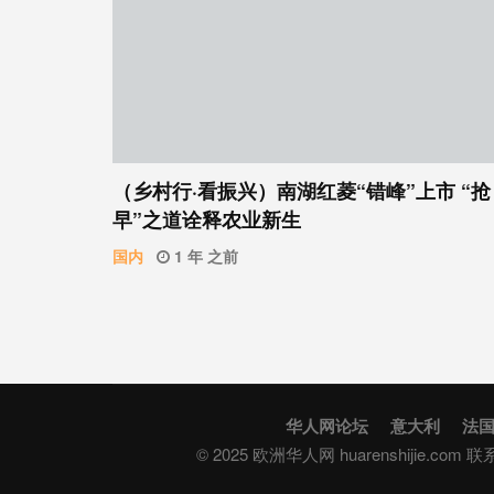
（乡村行·看振兴）南湖红菱“错峰”上市 “抢
早”之道诠释农业新生
国内
1 年 之前
华人网论坛
意大利
法
© 2025 欧洲华人网 huarenshijie.com 