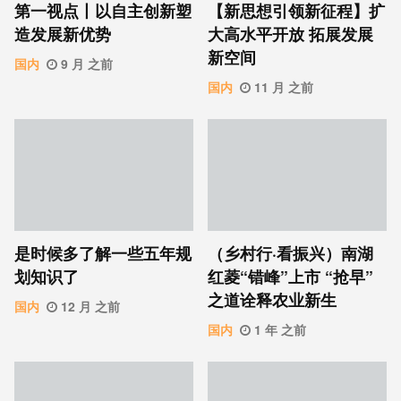
第一视点丨以自主创新塑
【新思想引领新征程】扩
造发展新优势
大高水平开放 拓展发展
新空间
国内
9 月 之前
国内
11 月 之前
是时候多了解一些五年规
（乡村行·看振兴）南湖
划知识了
红菱“错峰”上市 “抢早”
之道诠释农业新生
国内
12 月 之前
国内
1 年 之前