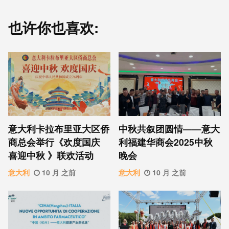
也许你也喜欢:
意⼤利卡拉布⾥亚大区侨
中秋共叙团圆情——意大
商总会举行《欢度国庆
利福建华商会2025中秋
喜迎中秋 》联欢活动
晚会
意大利
10 月 之前
意大利
10 月 之前