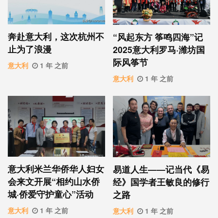
奔赴意大利，这次杭州不
“风起东方 筝鸣四海”记
止为了浪漫
2025意大利罗马·潍坊国
际风筝节
意大利
1 年 之前
意大利
1 年 之前
意大利米兰华侨华人妇女
易道人生——记当代《易
会来文开展“相约山水侨
经》国学者王敏良的修行
城·侨爱守护童心”活动
之路
意大利
1 年 之前
意大利
1 年 之前