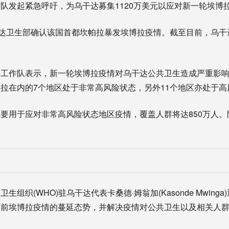
队发起紧急呼吁，为乌干达募集1120万美元以应对新一轮埃博
达卫生部确认该国首都坎帕拉暴发埃博拉疫情。截至目前，乌干
。
作队表示，新一轮埃博拉疫情对乌干达公共卫生造成严重影响
拉在内的7个地区处于非常高风险状态，另外11个地区亦处于高
用于应对非常高风险状态地区疫情，覆盖人群将达850万人。防
织(WHO)驻乌干达代表卡桑德·姆翁加(Kasonde Mwing
当前埃博拉疫情的蔓延态势，并解决疫情对公共卫生以及相关人