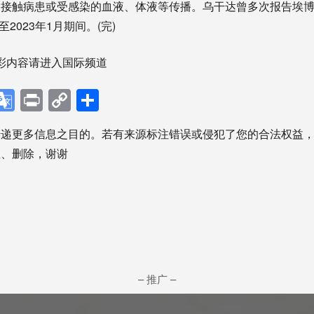
触病患或受感染的血液、体液等传播。乌干达曾多次报告埃博
至2023年1月期间。(完)
彩内容请进入国际频道
p
ebook
X
Google
Print
Copy
分
Translate
Link
享
传递更多信息之目的。若有来源标注错误或侵犯了您的合法权益
正、删除，谢谢
– 推广 –