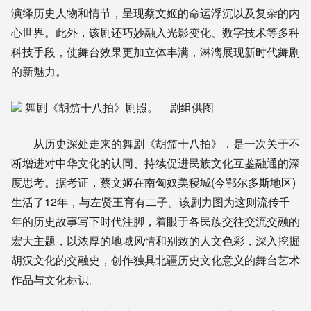
演绎历史人物和情节，呈现蔡文姬的命运浮沉以及复杂的内
心世界。此外，该剧还巧妙融入光影变化、数字技术等多种
科技手段，使舞台效果更加立体丰满，淋漓展现新时代舞剧
的新魅力。
舞剧《胡笳十八拍》剧照。 剧组供图
从历史深处走来的舞剧《胡笳十八拍》，是一次关于不
断增进对中华文化的认同、持续促进民族文化互鉴融通的深
度思考。据考证，蔡文姬在南匈奴美稷城(今鄂尔多斯地区)
生活了12年，与左贤王育有二子。该剧力图为这则流传千
年的历史故事写下时代注脚，着眼于各民族交往交流交融的
宏大主题，以浓厚的地域风情和别致的人文色彩，深入挖掘
胡汉文化的交融史，创作独具北疆历史文化意义的舞台艺术
作品与文化标识。