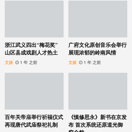
浙江武义四出“梅花奖”
广府文化原创音乐会举行
山区县成戏剧人才热土
展现浓郁的岭南风情
文娱
1 年 之前
文娱
1 年 之前
百年关帝庙举行祈福仪式
《慎修思永》新书在京发
再现唐代武庙祭祀礼制
布 首次系统还原道光御