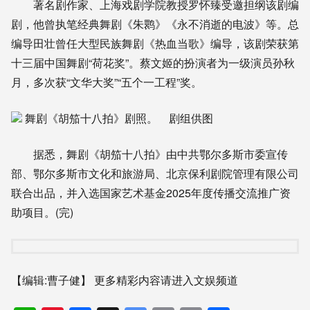
著名剧作家、上海戏剧学院教授罗怀臻受邀担纲该剧编
剧，他曾执笔经典舞剧《朱鹮》《永不消逝的电波》等。总
编导田壮曾任大型民族舞剧《热血当歌》编导，该剧荣获第
十三届中国舞剧“荷花奖”。蔡文姬的扮演者为一级演员孙秋
月，多次获“文华大奖”“五个一工程”奖。
舞剧《胡笳十八拍》剧照。 剧组供图
据悉，舞剧《胡笳十八拍》由中共鄂尔多斯市委宣传
部、鄂尔多斯市文化和旅游局、北京保利剧院管理有限公司
联合出品，并入选国家艺术基金2025年度传播交流推广资
助项目。(完)
【编辑:曹子健】
更多精彩内容请进入文娱频道