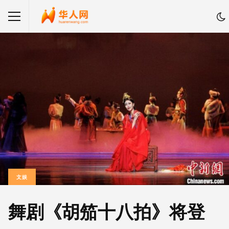
文娱
舞剧《胡笳十八拍》将登