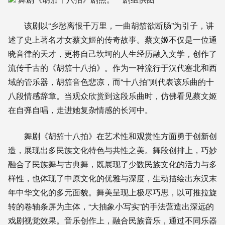
该剧以“乡愁离恨千万里，一曲胡笳欲断肠”为引子，讲
述了史上著名才女蔡文姬的传奇故事。蔡文姬不仅是一位通
晓音律的天才，更将自己坎坷的人生经历融入文学，创作了
流传千古的《胡笳十八拍》。作为一种流行于汉代塞北和西
域的管乐器，胡笳音色悲凉，而“十八拍”则代表该乐曲的十
八段情感辞章。当观众欣赏到这段乐曲时，仿佛看见蔡文姬
在自弹自唱，走进她复杂情感的长河中。
舞剧《胡笳十八拍》在艺术性和观赏性方面勇于创新创
造，展现出多民族文化特色与共性之美。舞段创排上，巧妙
融合了民族舞与古典舞，既展现了少数民族文化的活力与多
样性，也体现了中原文化的优雅与深度，生动描绘出东汉末
年中华文化的多元面貌。舞美呈现上极尽巧思，以可推拉旋
转的卷轴条屏为主体，“大抽象小写实”的手法营造出深远的
戏剧视觉效果。音乐创作上，融合民族音乐，通过不同乐器