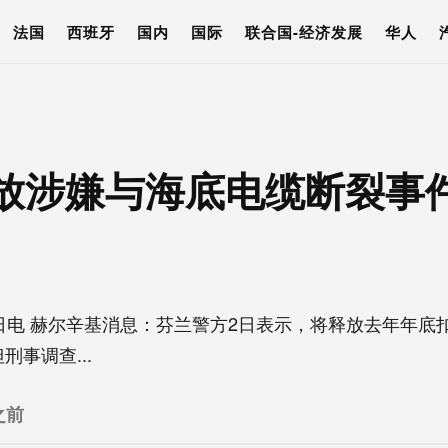
法国
西班牙
国内
国际
联合国-经济发展
华人
放涉嫌与海底电缆断裂事
电 赫尔辛基消息：芬兰警方2日表示，将释放去年年底
事调查...
之前