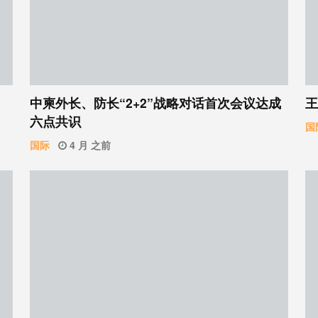
中柬外长、防长“2+2”战略对话首次会议达成
王
六点共识
国
国际
4 月 之前