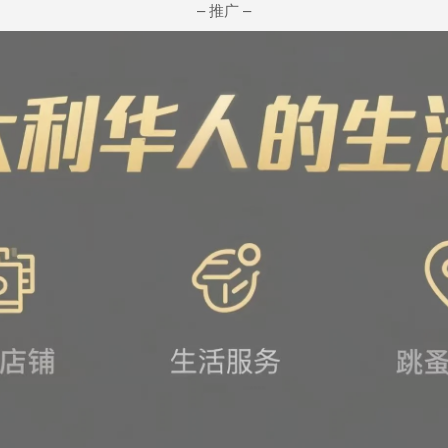
– 推广 –