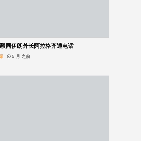
毅同伊朗外长阿拉格齐通电话
际
5 月 之前