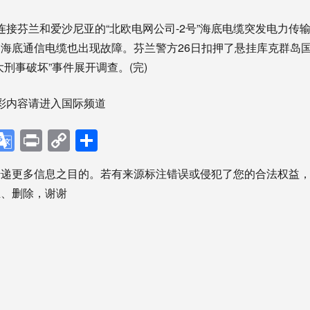
，连接芬兰和爱沙尼亚的“北欧电网公司-2号”海底电缆突发电力传
海底通信电缆也出现故障。芬兰警方26日扣押了悬挂库克群岛国
刑事破坏”事件展开调查。(完)
彩内容请进入国际频道
p
ebook
X
Google
Print
Copy
分
Translate
Link
享
传递更多信息之目的。若有来源标注错误或侵犯了您的合法权益
正、删除，谢谢