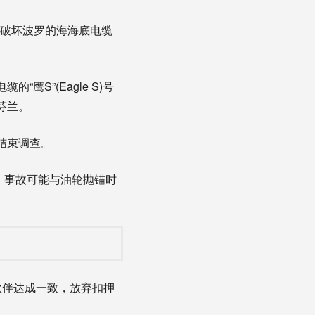
嫌破坏波罗的海海底电缆
S”(Eagle S)号
芬兰。
结束调查。
，事故可能与油轮抛锚时
伙伴达成一致，放弃扣押