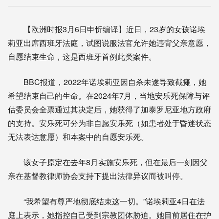
【欧洲时报3月6日申忻编译】近日，23岁的女孩诺埃
莉亚出席西班牙法庭，试图说服法官允许她违背父亲意愿，
自愿结束生命，这是西班牙首例此类案件。
BBC报道，2022年诺埃莉亚因自杀未遂导致截瘫，她
希望结束自己的生命。在2024年7月，当地安乐死保障与评
估委员会全票通过其决定后，她获得了加泰罗尼亚地方政府
的支持。安乐死可分为非自愿安乐死（如患者处于昏迷状态
无法表达意愿）和本案中的自愿安乐死。
该女子原定在去年8月实施安乐死，但在最后一刻因父
亲在基督教律师协会支持下提出法律异议而被叫停。
“我希望有尊严地彻底结束这一切。”诺埃莉亚4日在法
庭上表示，她指控自己受到宗教团体胁迫。她目前居住在护