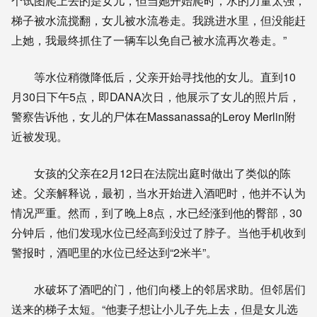
个试图爬上去的是女儿，但当她开始爬时，水的力量太强，
梯子被水流搅翻，女儿被水流卷走。我跳进水里，但没能赶
上她，我最终抓住了一辆车以免自己被水流再次卷走。”
等水位稍微降低后，父亲开始寻找他的女儿。直到10
月30日下午5点，即DANA次日，他展示了女儿的照片后，
警察告诉他，女儿的尸体在Massanassa的Leroy Merlin附
近被发现。
女孩的父亲在2月12日在法院出庭时做出了类似的陈
述。父亲解释说，最初，当水开始进入酒吧时，他并不认为
情况严重。然而，到了晚上8点，水已经涨到他的臀部，30
分钟后，他们发现水位已经高到没过了脖子。当他手机收到
警报时，酒吧里的水位已经达到“2米半”。
水破坏了酒吧的门，他们向楼上的邻居求助。但邻居们
送来的梯子太短。“他妻子想让小儿子先上去，但是女儿选