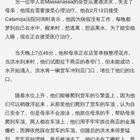
另一位华人在Massanassa的杂货店遭遇洪水，失去了
母亲，他现在需要接受心理治疗。他在2月12日接受
Catarroja法院问询时表示，他因为病假没有工作，每晚都
梦到自己在水中。醒来时，想逃离，想远离水。为了能安稳
入睡，现在正在接受医疗治疗。
当天晚上7点45分，他和母亲正在店里单独整理花卉。
当洪水到来时，他们试图拉下商店的卷帘门，但未能成功，
水开始涌入。洪水将一辆货车冲到店门口，堵住了他们的出
口。
随着水位上升，他们能够爬到货车的引擎盖上，因为他
们可以稍微浮起来，从那里他们爬到了货车的车顶，认为自
己安全了。但是母亲不会游泳，他抓住母亲的手，帮助母亲
爬到车顶。两人都在车顶上，他们用手牢牢抓住商店的金属
栅栏，而脚依然踩在货车的车顶。但随后的洪水来得更猛
烈，货车开始漂移，最后被冲走了。他们卡在了栅栏上，母