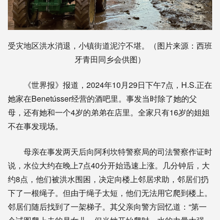
受灾地区洪水消退，小镇街道泥泞不堪。（图片来源：西班
牙青田同乡会供图）
《世界报》报道，2024年10月29日下午7点，H.S.正在
她家在Benetússer经营的酒吧里。事发当时除了她的父
母，还有她和一个4岁的弟弟在店里。全家只有16岁的姐姐
不在事发现场。
母亲在事发两天后向阿利坎特警察局的司法警察作证时
说，水位大约在晚上7点40分开始迅速上涨。几分钟后，大
约8点，他们被洪水围困，决定向楼上邻居求助，邻居们扔
下了一根绳子。但由于绳子太短，他们无法用它爬到楼上。
邻居们随后找到了一架梯子。其父亲向警方回忆道：“第一