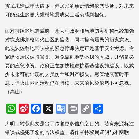
震虽未造成重大破坏，但居民的焦虑情绪依然蔓延，对未来
可能发生的更大规模地震或火山活动感到担忧。
面对持续的地震威胁，意大利政府和当地防灾机构已经加强
对坎皮佛莱格瑞火山区的监测，同时提高居民的防灾意识。
此次波佐利地区学校的紧急停课决定正是基于安全考虑。专
家建议居民保持警觉，避免靠近地势不稳的区域，并储备必
要的应急物资。政府正在加快推进抗震基础设施建设，以减
少未来可能出现的人员伤亡和财产损失。尽管地震暂时平
息，但火山区的活动仍在持续，未来的风险依然不可忽视。
（高山）
WhatsApp
Sina
Facebook
X
Google
Print
Copy
分
Weibo
Translate
Link
享
声明：转载此文是出于传递更多信息之目的。若有来源标注
错误或侵犯了您的合法权益，请作者持权属证明与本网联