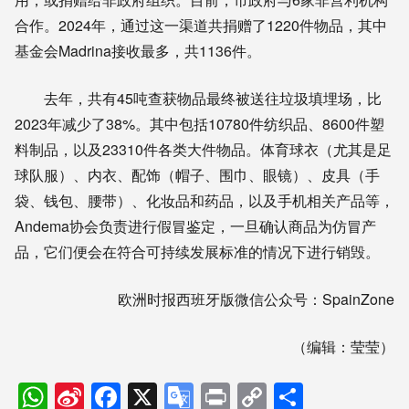
合作。2024年，通过这一渠道共捐赠了1220件物品，其中
基金会Madrina接收最多，共1136件。
去年，共有45吨查获物品最终被送往垃圾填埋场，比
2023年减少了38%。其中包括10780件纺织品、8600件塑
料制品，以及23310件各类大件物品。体育球衣（尤其是足
球队服）、内衣、配饰（帽子、围巾、眼镜）、皮具（手
袋、钱包、腰带）、化妆品和药品，以及手机相关产品等，
Andema协会负责进行假冒鉴定，一旦确认商品为仿冒产
品，它们便会在符合可持续发展标准的情况下进行销毁。
欧洲时报西班牙版微信公众号：SpainZone
（编辑：莹莹）
WhatsApp
Sina
Facebook
X
Google
Print
Copy
分