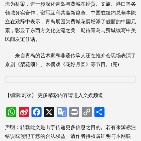
流为桥梁，进一步深化青岛与费城在经贸、文旅、港口等各
领域务实合作，谱写互利共赢新篇章。中国驻纽约总领事陈
立在致辞中表示，青岛展园为费城花展增添了靓丽的中国元
素，彰显了东西方文化交流之美，期待青岛与费城续写中美
民间友谊佳话。
来自青岛的艺术家和非遗传承人还在推介会现场表演了
京剧《梨花颂》、木偶戏《花好月圆》等节目。(完)
【编辑:刘欢】
更多精彩内容请进入文娱频道
WhatsApp
Sina
Facebook
X
Google
Print
Copy
分
Weibo
Translate
Link
享
声明：转载此文是出于传递更多信息之目的。若有来源标注
错误或侵犯了您的合法权益，请作者持权属证明与本网联