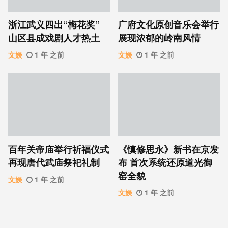
浙江武义四出“梅花奖”
广府文化原创音乐会举行
山区县成戏剧人才热土
展现浓郁的岭南风情
文娱
1 年 之前
文娱
1 年 之前
百年关帝庙举行祈福仪式
《慎修思永》新书在京发
再现唐代武庙祭祀礼制
布 首次系统还原道光御
窑全貌
文娱
1 年 之前
文娱
1 年 之前