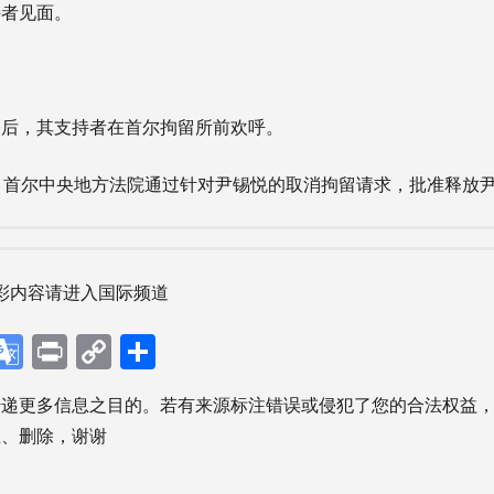
持者见面。
，其支持者在首尔拘留所前欢呼。
首尔中央地方法院通过针对尹锡悦的取消拘留请求，批准释放
彩内容请进入国际频道
p
ebook
X
Google
Print
Copy
分
Translate
Link
享
传递更多信息之目的。若有来源标注错误或侵犯了您的合法权益
正、删除，谢谢