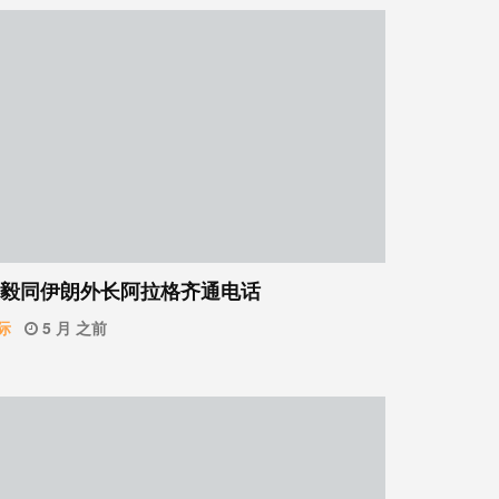
毅同伊朗外长阿拉格齐通电话
际
5 月 之前