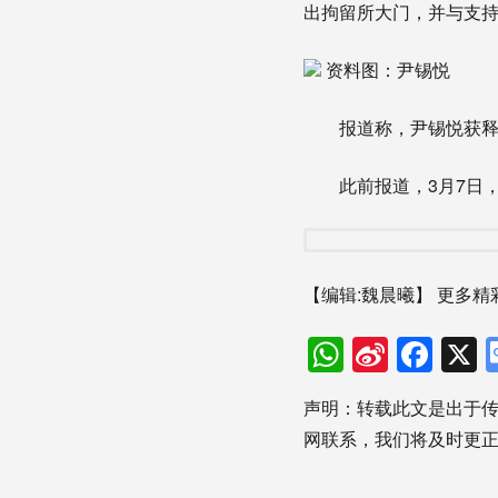
出拘留所大门，并与支
资料图：尹锡悦
报道称，尹锡悦获释后
此前报道，3月7日，
【编辑:魏晨曦】
更多精
WhatsAp
Sina
Fac
Weibo
声明：转载此文是出于
网联系，我们将及时更