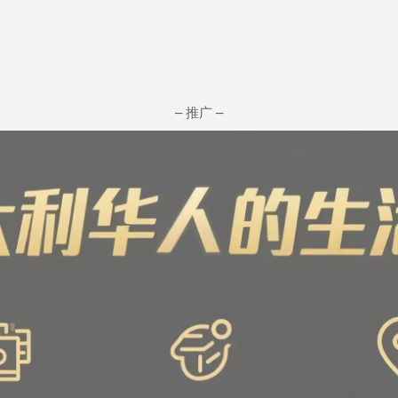
– 推广 –