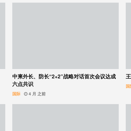
中柬外长、防长“2+2”战略对话首次会议达成
王
六点共识
国
国际
4 月 之前