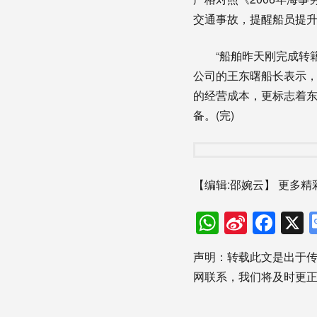
交通事故，提醒船员提
“船舶昨天刚完成转籍
公司的王东曙船长表示，
的经营成本，更标志着
备。(完)
【编辑:邵婉云】
更多精
WhatsAp
Sina
Fac
Weibo
声明：转载此文是出于
网联系，我们将及时更