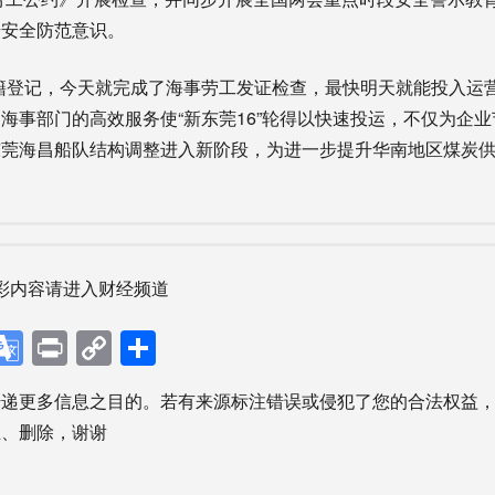
升安全防范意识。
登记，今天就完成了海事劳工发证检查，最快明天就能投入运营
海事部门的高效服务使“新东莞16”轮得以快速投运，不仅为企业节
东莞海昌船队结构调整进入新阶段，为进一步提升华南地区煤炭
彩内容请进入财经频道
p
ebook
X
Google
Print
Copy
分
Translate
Link
享
传递更多信息之目的。若有来源标注错误或侵犯了您的合法权益
正、删除，谢谢