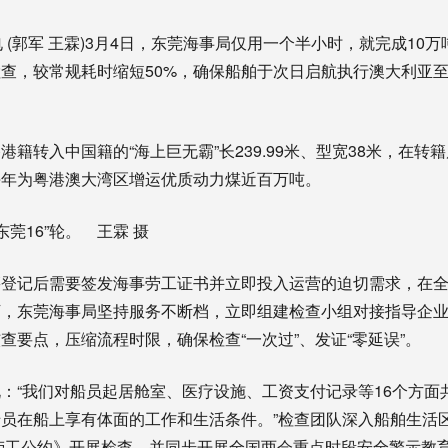
郭军 王霖)3月4日，东莞海事局仅用一个半小时，就完成10万吨
查，较常规耗时缩短50%，确保船舶于次日启航执行澳大利亚
转入中国籍的“海上巨无霸”长239.99米、型宽38米，在转
每年为粤港澳大湾区增运优质动力煤近百万吨。
莞16”轮。 王霖 摄
记后需要签发海事劳工证书并立即投入运营的迫切需求，在全
下，东莞海事局坚持服务不断档，立即组建检查小组对接指导企
查要点，压缩流程时限，确保检查“一次过”、发证“零延误”。
我们对船员起居舱室、医疗设施、工资支付记录等16个方面共
员在船上享有体面的工作和生活条件。”检查团队深入船舶生活
事劳工公约》开展检查，并同步开展全国两会重点时段安全警示教