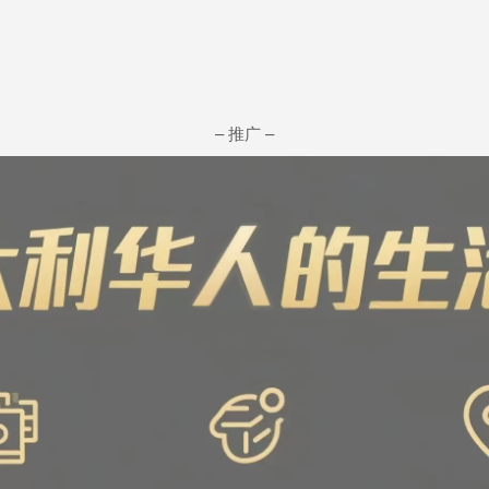
– 推广 –