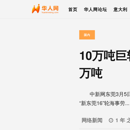
首页
华人网论坛
意大利
国内
10万吨
万吨
中新网东莞3月5日电
“新东莞16”轮海事劳...
网络新闻
1 年 