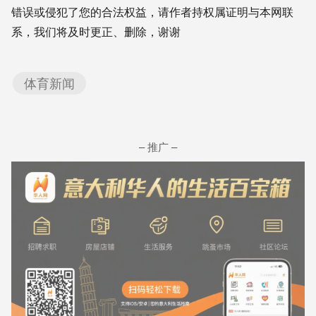
错误或侵犯了您的合法权益，请作者持权属证明与本网联
系，我们将及时更正、删除，谢谢
体育新闻
– 推广 –