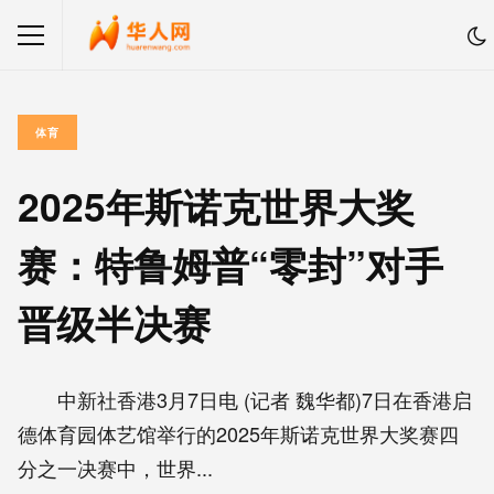
体育
2025年斯诺克世界大奖
赛：特鲁姆普“零封”对手
晋级半决赛
中新社香港3月7日电 (记者 魏华都)7日在香港启
德体育园体艺馆举行的2025年斯诺克世界大奖赛四
分之一决赛中，世界...