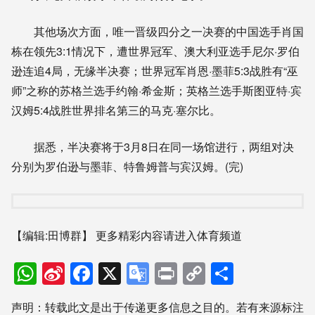
其他场次方面，唯一晋级四分之一决赛的中国选手肖国
栋在领先3:1情况下，遭世界冠军、澳大利亚选手尼尔·罗伯
逊连追4局，无缘半决赛；世界冠军肖恩·墨菲5:3战胜有“巫
师”之称的苏格兰选手约翰·希金斯；英格兰选手斯图亚特·宾
汉姆5:4战胜世界排名第三的马克·塞尔比。
据悉，半决赛将于3月8日在同一场馆进行，两组对决
分别为罗伯逊与墨菲、特鲁姆普与宾汉姆。(完)
【编辑:田博群】
更多精彩内容请进入体育频道
WhatsApp
Sina
Facebook
X
Google
Print
Copy
分
Weibo
Translate
Link
享
声明：转载此文是出于传递更多信息之目的。若有来源标注