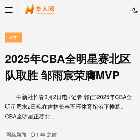
体育
2025年CBA全明星赛北区
队取胜 邹雨宸荣膺MVP
中新社长春3月2日电 (记者 郭佳)2025年CBA全
明星周末2日晚在吉林长春五环体育馆落下帷幕。
CBA全明星正赛北...
网络新闻
1 年 之前