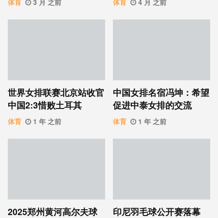
体育
3 月 之前
体育
4 月 之前
世界女排联赛北京站收官
中国女排名宿冯坤：希望
中国2:3惜败土耳其
促进中泰女排的交流
体育
1 年 之前
体育
1 年 之前
2025郑州黄河高尔夫球
印尼羽毛球公开赛落幕