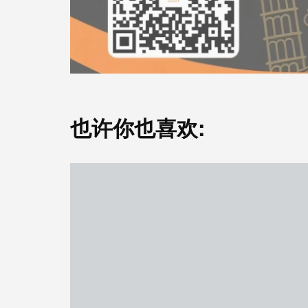
也许你也喜欢: