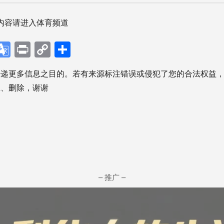
内容请进入体育频道
p
ebook
X
Google
Print
Copy
分
Translate
Link
享
传递更多信息之目的。若有来源标注错误或侵犯了您的合法权益
正、删除，谢谢
– 推广 –