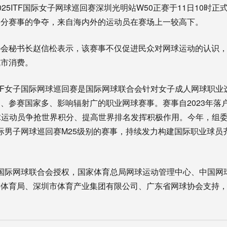
5ITF国际女子网球巡回赛深圳光明站W50正赛于11日10时正
部分赛事的争夺，来自海内外的运动员在赛场上一较高下。
秘书长赵信松表示，该赛事不仅促进民众对网球运动的认识，
城市消费。
F女子国际网球巡回赛是国际网球联合会针对女子成人网球职业
、参赛国家多、影响辐射广的职业网球赛事。赛事自2023年落户
球运动员争抢世界积分、提高世界排名发挥积极作用。今年，组
国际男子网球巡回赛M25级别的赛事，持续发力构建国际职业球
国际网球联合会授权，国家体育总局网球运动管理中心、中国网
游体育局、深圳市体育产业集团有限公司、广东省网球协会支持