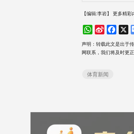
【编辑:李岩】
更多精彩
WhatsAp
Sina
Fac
Weibo
声明：转载此文是出于
网联系，我们将及时更
体育新闻