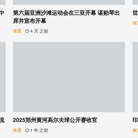
中
第六届亚洲沙滩运动会在三亚开幕 谌贻琴出
世
席并宣布开幕
体
体育
4 月 之前
流
2025郑州黄河高尔夫球公开赛收官
印
体育
1 年 之前
体