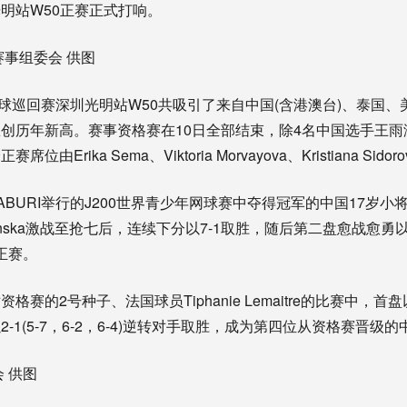
明站W50正赛正式打响。
事组委会 供图
球巡回赛深圳光明站W50共吸引了来自中国(含港澳台)、泰国、
创历年新高。赛事资格赛在10日全部结束，除4名中国选手王
rika Sema、Viktoria Morvayova、Kristiana Sidoro
BURI举行的J200世界青少年网球赛中夺得冠军的中国17岁小
dynska激战至抢七后，连续下分以7-1取胜，随后第二盘愈战愈勇以6
级正赛。
的2号种子、法国球员Tiphanie Lemaitre的比赛中，首盘
-1(5-7，6-2，6-4)逆转对手取胜，成为第四位从资格赛晋级
 供图