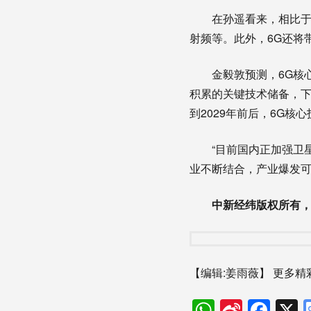
在孙遥看来，相比于5G
射频等。此外，6G还将
金毅敦预测，6G核心技
积累的关键技术储备，下
到2029年前后，6G
“目前国内正加强卫星基
业不断结合，产业爆发可能
中新经纬版权所有
【编辑:姜雨薇】
更多精
WhatsAp
Sina
Fac