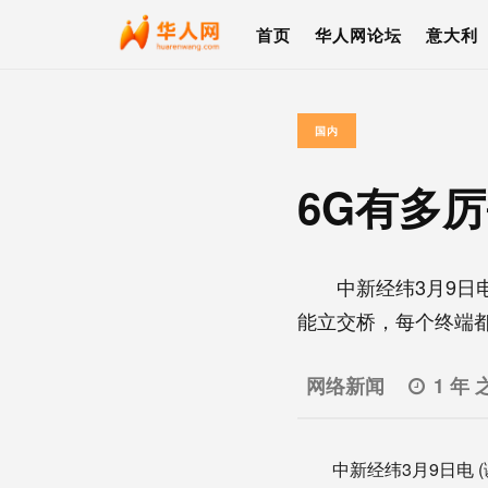
首页
华人网论坛
意大利
国内
6G有多
中新经纬3月9日电 
能立交桥，每个终端都能
网络新闻
1 年 
中新经纬3月9日电 (