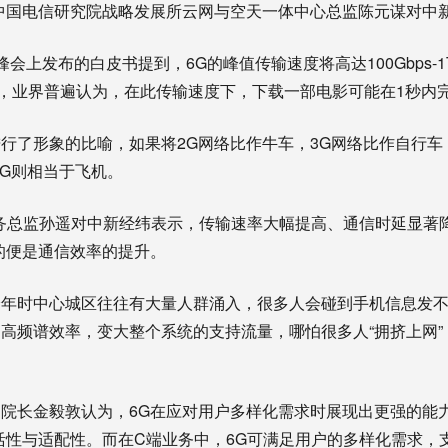
中国电信研究院战略发展所云网与空天一体中心总监陈元谋对中
会上发布的白皮书提到，6G的峰值传输速度将高达100Gbps-1T
道，业界普遍认为，在此传输速度下，下载一部电影可能在1秒内
了形象的比喻，如果将2G网络比作牛车，3G网络比作自行车
6G则相当于飞机。
总监孙遥对中新经纬表示，传输速率大幅提高、通信时延显著降
的便是通信效率的提升。
时中心城区往往有大量人群涌入，很多人会碰到手机信息发不
高频谱效率，变大整个系统的支持流量，哪怕很多人“拥挤上网”
长金毅敦认为，6G在应对用户多样化需求时展现出更强的能
灵活性与适配性。而在C端业务中，6G可满足用户的多样化需求，