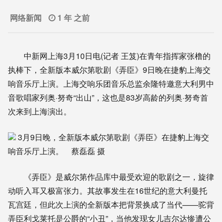
网络新闻
1 年 之前
中新网上海3月10日电(记者 王笈)在青年指挥家张橹的
执棒下，全新版本威尔第歌剧《弄臣》9日晚在捷豹上海交
响音乐厅上演。上海交响乐团音乐总监余隆特邀意大利男中
音歌唱家列奥·努奇“出山”，这也是83岁高龄的列奥·努奇首
次来到上海演出。
3月9日晚，全新版本威尔第歌剧《弄臣》在捷豹上海交
响音乐厅上演。 蔡磊磊 摄
《弄臣》是威尔第作品库中最受欢迎的歌剧之一，旋律
动听入耳又极富张力。其故事发生在16世纪的意大利曼托
瓦宫廷，但此次上演的全新版本把背景换成了当代——驼背
弄臣利戈莱托是公爵的“小丑”，当他发现女儿吉尔达惨遭公