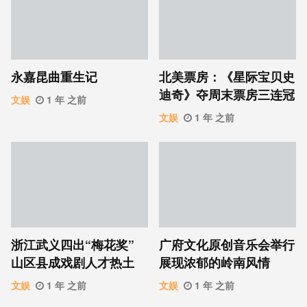
永嘉昆曲重生记
北美票房：《星际宝贝史
迪奇》夺周末票房三连冠
文娱
1 年 之前
文娱
1 年 之前
浙江武义四出“梅花奖”
广府文化原创音乐会举行
山区县成戏剧人才热土
展现浓郁的岭南风情
文娱
1 年 之前
文娱
1 年 之前