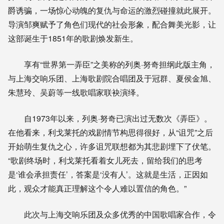
爵诱骗，一场惊心动魄的复仇与命运的激烈碰撞就此展开。
导演邹爽赋予了角色们现代的社会形象，配合舞美光影，让
这部诞生于1851年的歌剧焕发新生。
享有“世界第一弄臣”之美称的列奥·努奇担纲此版主角，
与上海交响乐团、上海歌剧院合唱团及于冠群、夏侯金旭、
朱慧玲、吴蔚等一线歌唱家联袂演绎。
自1973年以来，列奥·努奇已演出过无数次《弄臣》。
在他看来，利戈莱托的戏剧情节构思得很好，从“诅咒”之后
开始萌生复仇之心，许多诅咒联想都为其悲剧埋下了伏笔。
“歌剧终场时，利戈莱托看着女儿死去，留给我们的思考
是‘谁会承担责任’，答案是‘没有人’。这就是生活，正因如
此，观众才能真正理解这个令人难以置信的角色。”
此次与上海交响乐团及众多优秀的中国歌唱家合作，令