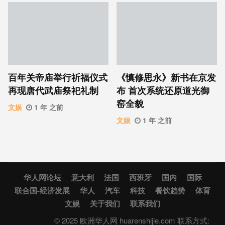
百年关帝庙举行祈福仪式
《慎修思永》新书在京发
再现唐代武庙祭祀礼制
布 首次系统还原道光御
窑全貌
文娱
1 年 之前
文娱
1 年 之前
华人网论坛
意大利
法国
西班牙
国内
国际
联合国-经济发展
华人
汽车
科技
餐饮趋势
体育
文娱
关于我们
联系我们
© 2025 欧洲华人网 huarenshijie.com 联系方式: