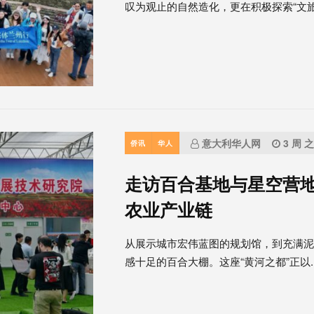
叹为观止的自然造化，更在积极探索“文旅.
意大利华人网
3 周 
侨讯
华人
走访百合基地与星空营地
农业产业链
从展示城市宏伟蓝图的规划馆，到充满
感十足的百合大棚。这座“黄河之都”正以..