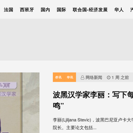
法国
西班牙
国内
国际
联合国-经济发展
华人
网络新闻
1 周 之前
侨讯
华讯
波黑汉学家李丽：写下
鸣”
李丽(Ljiljana Stevic)，波黑
院长。主要论文包括...