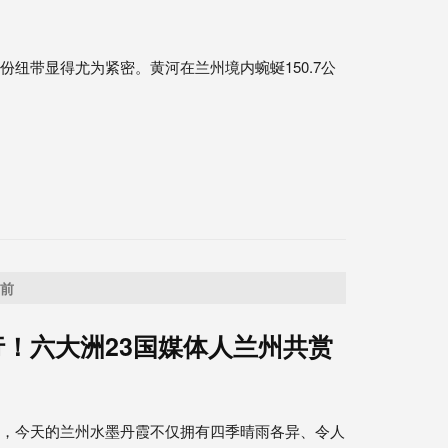
纽带显得尤为紧密。黄河在兰州境内蜿蜒150.7公
之前
！六大洲23国媒体人兰州共赏
点，今天的兰州水墨丹霞不仅拥有四季晴雨各异、令人