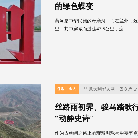
的绿色蝶变
黄河是中华民族的母亲河，而在兰州，这份
里，其中穿城而过达47.5公里，这...
意大利华人网
3 周 
侨讯
华人
丝路雨初霁、骏马踏歌行
“动静史诗”
作为古丝绸之路上的璀璨明珠与重要节