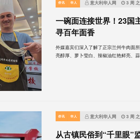
意大利华人网
3 周 
侨讯
华人
一碗面连接世界！23国
寻百年面香
外媒嘉宾们深入了解了正宗兰州牛肉面所
亮醇厚、萝卜莹白、辣椒油红艳鲜亮、蒜..
意大利华人网
3 周 
侨讯
华人
从古镇民俗到“千里眼”