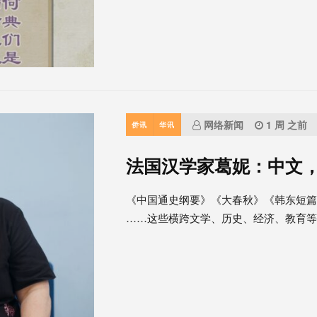
网络新闻
1 周 之前
侨讯
华讯
法国汉学家葛妮：中文
《中国通史纲要》《大春秋》《韩东短
……这些横跨文学、历史、经济、教育等领